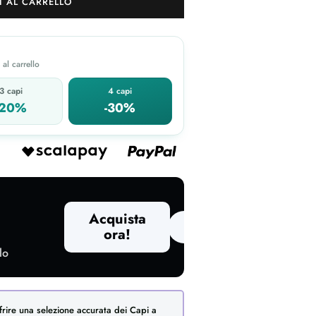
 AL CARRELLO
al carrello
3 capi
4 capi
-20%
-30%
Acquista
ora!
lo
frire una selezione accurata dei Capi a