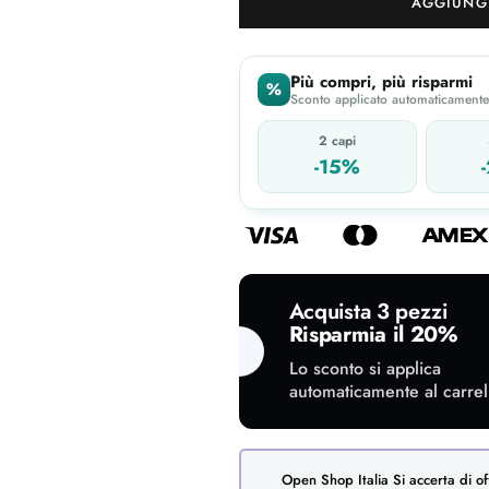
AGGIUNGI
Più compri, più risparmi
%
Sconto applicato automaticamente 
2 capi
-15%
Acquista 3 pezzi
Risparmia il 20%
Lo sconto si applica
automaticamente al carrel
Open Shop Italia Si accerta di of