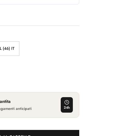
L (46) IT
ntita
24h
gamenti anticipati