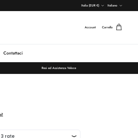
Paese/Regione
Lingua
Italia (EUR €)
Italiano
Account
Carrello
Contattaci
Resi ed Assistenza Veloce
i!