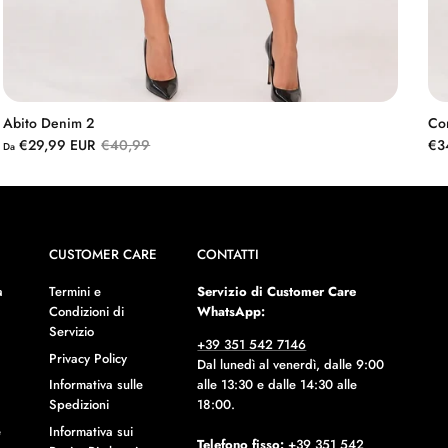
Abito Denim 2
Co
€29,99 EUR
€40,99
€3
Da
CUSTOMER CARE
CONTATTI
a
Termini e
Servizio di Customer Care
Condizioni di
WhatsApp:
Servizio
+39 351 542 7146
Privacy Policy
Dal lunedì al venerdì, dalle 9:00
Informativa sulle
alle 13:30 e dalle 14:30 alle
Spedizioni
18:00.
Informativa sui
e
Telefono fisso:
+39 351 542